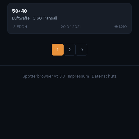
50+40
Luftwaffe · C160 Transall
📍 EDDH
20.04.2021
👁 1,210
1
2
→
Spotterbrowser v5.3.0 ·
Impressum
·
Datenschutz