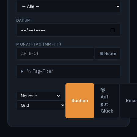
DATUM
MONAT-TAG (MM-TT)
📅 Heute
🏷️ Tag-Filter
🎲
Auf
Rese
Suchen
gut
Glück